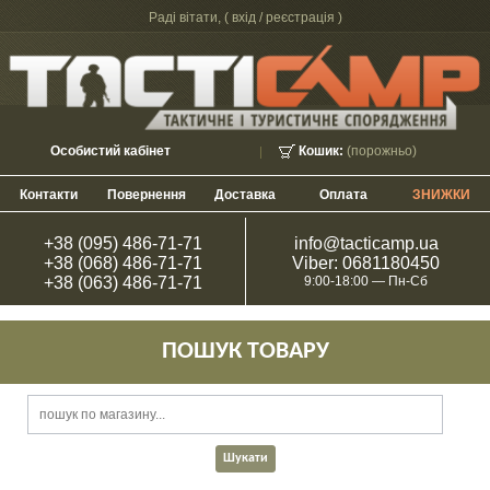
Раді вітати, (
вхід / реєстрація
)
Особистий кабінет
Кошик:
(порожньо)
Контакти
Повернення
Доставка
Оплата
ЗНИЖКИ
+38 (095) 486-71-71
info@tacticamp.ua
+38 (068) 486-71-71
Viber: 0681180450
+38 (063) 486-71-71
9:00-18:00 — Пн-Сб
ПОШУК ТОВАРУ