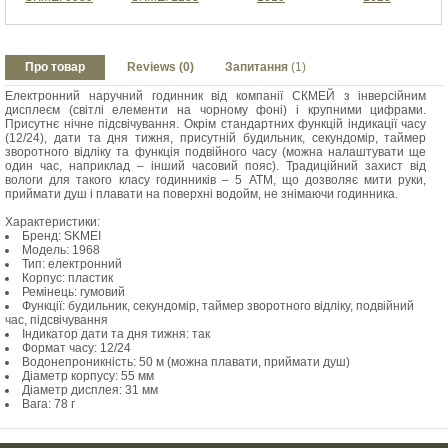
Про товар
Reviews (0)
Запитання
(1)
Електронний наручний годинник від компанії СКМЕЙ з інверсійним
дисплеєм (світлі елементи на чорному фоні) і крупними цифрами.
Присутнє нічне підсвічування. Окрім стандартних функцій індикації часу
(12/24), дати та дня тижня, присутній будильник, секундомір, таймер
зворотного відліку та функція подвійного часу (можна налаштувати ще
один час, наприклад – інший часовий пояс). Традиційний захист від
вологи для такого класу годинників – 5 АТМ, що дозволяє мити руки,
приймати душ і плавати на поверхні водойм, не знімаючи годинника.
Характеристики:
Бренд: SKMEI
Модель: 1968
Тип: електронний
Корпус: пластик
Ремінець: гумовий
Функції: будильник, секундомір, таймер зворотного відліку, подвійний
час, підсвічування
Індикатор дати та дня тижня: так
Формат часу: 12/24
Водонепроникність: 50 м (можна плавати, приймати душ)
Діаметр корпусу: 55 мм
Діаметр дисплея: 31 мм
Вага: 78 г