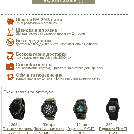
ЗАДАТИ ПИТАННЯ
(1)
Ціни на 5%-20% нижчі
ніж у роздрібних магазинах
Швидка відправка
Відправляємо замовлення протягом 24 годин
Без передплати
доставимо в будь-яке місто України "Новою Поштою"
Безкоштовна доставка
при замовленні на суму від 2000 грн
Способи оплати
при отриманні, картою, Приват24, безготівка для юр. осіб
Обмін та повернення
товару протягом 14 днів. Приймаємо повернення легко!
Схожі товари та аксесуари
365 грн.
564 грн.
410 грн.
382 грн.
Тактические часы
Тактические часы
Годинник SKMEI
Годинник SKMEI
SKMEI 0989
SKMEI 1283
1019
1628