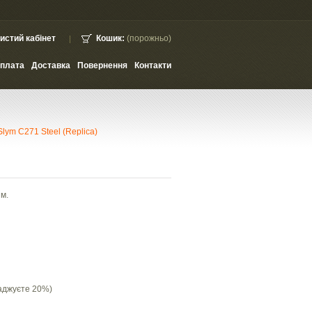
истий кабінет
Кошик:
(порожньо)
плата
Доставка
Повернення
Контакти
lym C271 Steel (Replica)
ям.
аджуєте 20%)