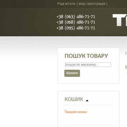
Раді вітати, (
вхід / реєстрація
)
ПОШУК ТОВАРУ
КОШИК
Товарів немає