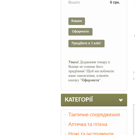
Всього
0 грн.
Кошик
Оформити
Придбати в 1 клік!
Увага!
Додавання товару в
Кошик не означає його
придбання! Щоб ми побачили
ваше замовлення, клікніть
кнопку "
Оформити
".
КАТЕГОРІЇ
Тактичне спорядження
Аптечка та гігієна
Ножі та інструменти