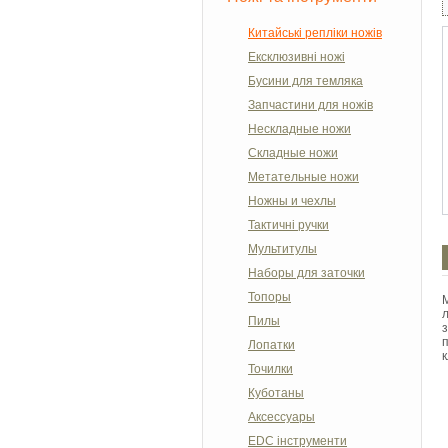
Китайські репліки ножів
Ексклюзивні ножі
Бусини для темляка
Запчастини для ножів
Нескладные ножи
Складные ножи
Метательные ножи
Ножны и чехлы
Тактичні ручки
Мультитулы
Наборы для заточки
Топоры
Пилы
Лопатки
к
Точилки
Куботаны
Аксессуары
EDC інструменти