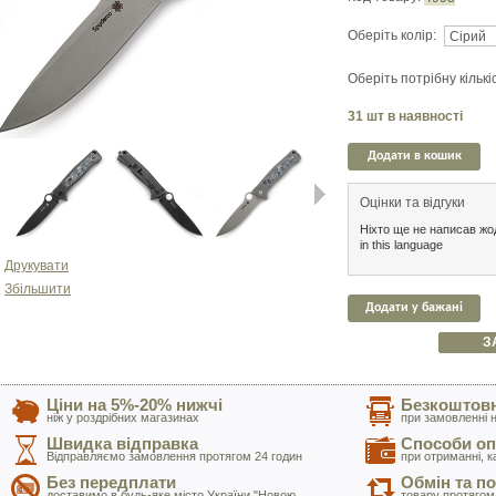
Оберіть колір:
Оберіть потрібну кількі
31
шт в наявності
Додати в кошик
Оцінки та відгуки
Ніхто ще не написав жод
Next
in this language
Друкувати
Збільшити
Додати у бажані
З
Ціни на 5%-20% нижчі
Безкоштовн
ніж у роздрібних магазинах
при замовленні н
Швидка відправка
Способи оп
Відправляємо замовлення протягом 24 годин
при отриманні, к
Без передплати
Обмін та п
доставимо в будь-яке місто України "Новою
товару протягом