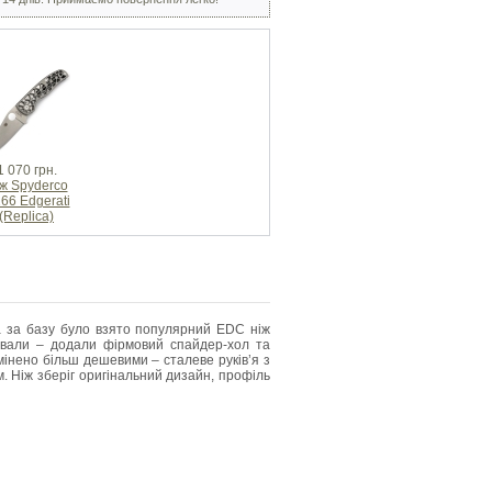
1 070 грн.
ж Spyderco
66 Edgerati
(Replica)
 а за базу було взято популярний EDC ніж
ували – додали фірмовий спайдер-хол та
інено більш дешевими – сталеве руків’я з
. Ніж зберіг оригінальний дизайн, профіль