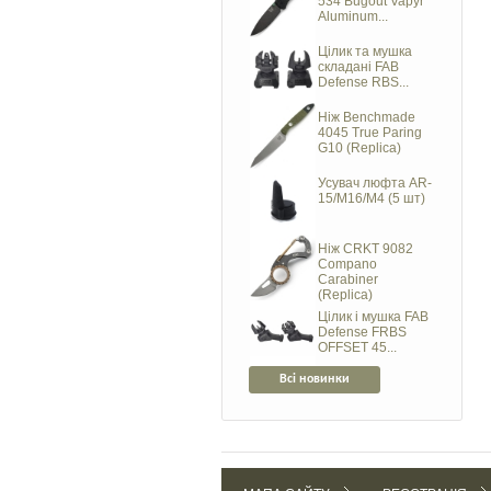
534 Bugout Vapyr
Aluminum...
Цілик та мушка
складані FAB
Defense RBS...
Ніж Benchmade
4045 True Paring
G10 (Replica)
Усувач люфта AR-
15/M16/M4 (5 шт)
Ніж CRKT 9082
Compano
Carabiner
(Replica)
Цілик і мушка FAB
Defense FRBS
OFFSET 45...
Всі новинки