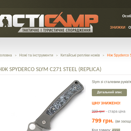
Особ
ЗНИЖКИ
О
Головна
Ножі та інструменти
Китайські репліки ножів
Ніж Spyderco S
>
>
>
НІЖ SPYDERCO SLYM C271 STEEL (REPLICA)
Slym зі сталевим руків'
Детальний опис
ЦІНУ ЗНИЖЕНО!
999 грн.
- стара ціна
799 грн.
(ви заощ
Код товару:
4998