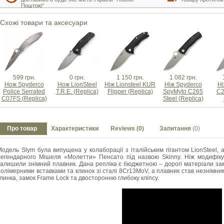
Поштою"
Схожі товари та аксесуари
599 грн.
0 грн.
1 150 грн.
1 082 грн.
Нож Spyderco
Нож LionSteel
Ніж Lionsteel KUR
Ніж Spyderco
Ні
Police Serrated
T.R.E. (Replica)
Flipper (Replica)
SpyMyto C265
C2
C07FS (Replica)
Steel (Replica)
Про товар
Характеристики
Reviews (0)
Запитання
(0)
Модель Slym була випущена у колаборації з італійським гігантом LionSteel,
легендарного Мішеля «Молетти» Пенсато під назвою Skinny. Ніж модифік
залишили знімний плавник. Дана репліка є бюджетною – дорогі матеріали зам
полімерними вставками та клинок зі сталі 8Cr13MoV, а плавник став незнімним
линка, замок Frame Lock та двосторонню глибоку кліпсу.