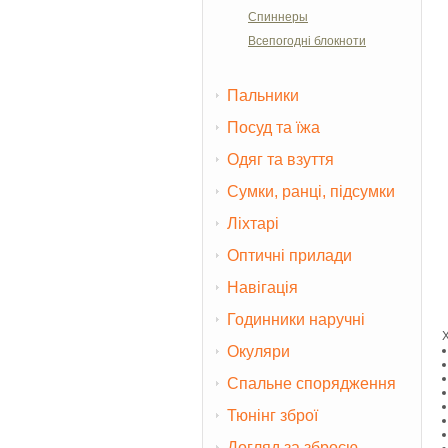
Спиннеры
Всепогодні блокноти
Пальники
Посуд та їжа
Одяг та взуття
Сумки, ранці, підсумки
Ліхтарі
Оптичні прилади
Навігація
Годинники наручні
Окуляри
Спальне спорядження
Тюнінг зброї
Догляд за зброєю